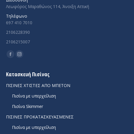
Λεωφόρος Μαραθώνος 114, Άνοιξη Αττική
Τηλέφωνο
697 410 7010
2106228390
2106215007
Facebook
Instagram
page
page
opens
opens
Κατασκευή Πισίνας
in
in
ΠΙΣΙΝΕΣ ΧΤΙΣΤΕΣ ΑΠΟ ΜΠΕΤΟΝ
new
new
Πισίνα με υπερχείλιση
window
window
Πισίνα Skimmer
ΠΙΣΙΝΕΣ ΠΡΟΚΑΤΑΣΚΕΥΑΣΜΕΝΕΣ
Πισίνα με υπερχείλιση