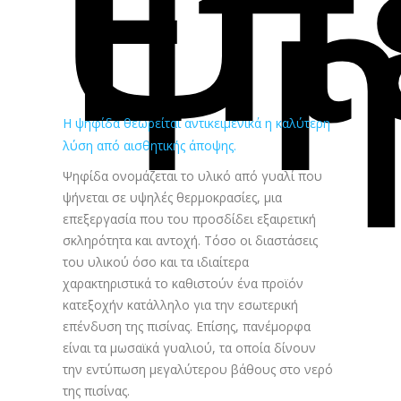
Επ
Ψη
Η ψηφίδα θεωρείται αντικειμενικά η καλύτερη
λύση από αισθητικής άποψης.
Ψηφίδα ονομάζεται το υλικό από γυαλί που
ψήνεται σε υψηλές θερμοκρασίες, μια
επεξεργασία που του προσδίδει εξαιρετική
σκληρότητα και αντοχή. Τόσο οι διαστάσεις
του υλικού όσο και τα ιδιαίτερα
χαρακτηριστικά το καθιστούν ένα προϊόν
κατεξοχήν κατάλληλο για την εσωτερική
επένδυση της πισίνας. Επίσης, πανέμορφα
είναι τα μωσαϊκά γυαλιού, τα οποία δίνουν
την εντύπωση μεγαλύτερου βάθους στο νερό
της πισίνας.