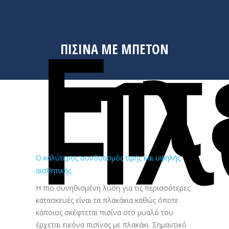
Επ
Πλ
ΠΙΣΙΝΑ ΜΕ ΜΠΕΤΟΝ
Ο καλύτερος συνδυασμός τιμής και υψηλής
αισθητικής.
Η πιο συνηθισμένη λύση για τις περισσότερες
κατασκευές είναι τα πλακάκια καθώς όποτε
κάποιος σκέφτεται πισίνα στο μυαλό του
έρχεται εικόνα πισίνας με πλακάκι. Σημαντικό