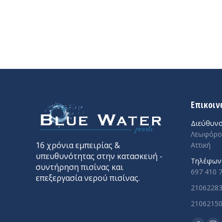
Επικοιν
Διεύθυν
Λεωφόρος
16 χρόνια εμπειρίας &
Αττική
υπευθυνότητας στην κατασκευή -
Τηλέφων
συντήρηση πισίνας και
697 410 
επεξεργασία νερού πισίνας.
2106228
2106215