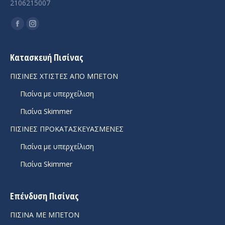
2106215007
Facebook
Instagram
page
page
opens
opens
Κατασκευή Πισίνας
in
in
ΠΙΣΙΝΕΣ ΧΤΙΣΤΕΣ ΑΠΟ ΜΠΕΤΟΝ
new
new
Πισίνα με υπερχείλιση
window
window
Πισίνα Skimmer
ΠΙΣΙΝΕΣ ΠΡΟΚΑΤΑΣΚΕΥΑΣΜΕΝΕΣ
Πισίνα με υπερχείλιση
Πισίνα Skimmer
Επένδυση Πισίνας
ΠΙΣΙΝΑ ΜΕ ΜΠΕΤΟΝ