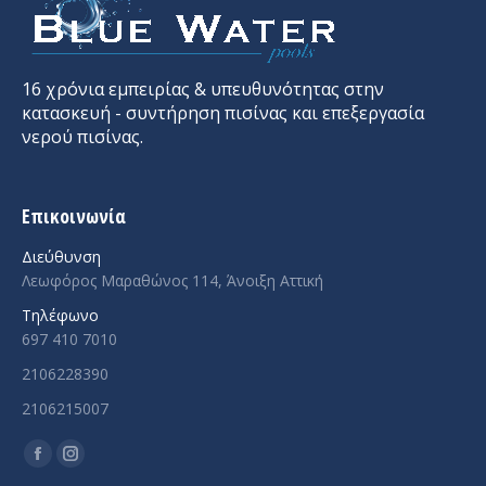
16 χρόνια εμπειρίας & υπευθυνότητας στην
κατασκευή - συντήρηση πισίνας και επεξεργασία
νερού πισίνας.
Επικοινωνία
Διεύθυνση
Λεωφόρος Μαραθώνος 114, Άνοιξη Αττική
Τηλέφωνο
697 410 7010
2106228390
2106215007
Facebook
Instagram