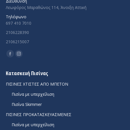
Διεύθυνση
Λεωφόρος Μαραθώνος 114, Άνοιξη Αττική
Τηλέφωνο
697 410 7010
2106228390
2106215007
Facebook
Instagram
page
page
opens
opens
Κατασκευή Πισίνας
in
in
ΠΙΣΙΝΕΣ ΧΤΙΣΤΕΣ ΑΠΟ ΜΠΕΤΟΝ
new
new
Πισίνα με υπερχείλιση
window
window
Πισίνα Skimmer
ΠΙΣΙΝΕΣ ΠΡΟΚΑΤΑΣΚΕΥΑΣΜΕΝΕΣ
Πισίνα με υπερχείλιση